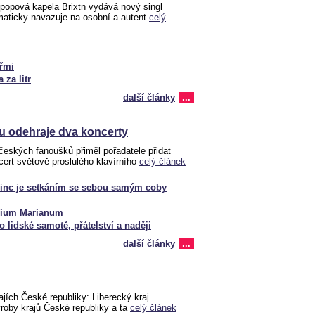
 popová kapela Brixtn vydává nový singl
maticky navazuje na osobní a autent
celý
eřmi
 za litr
další články
...
u odehraje dva koncerty
eských fanoušků přiměl pořadatele přidat
ert světově proslulého klavírního
celý článek
rinc je setkáním se sebou samým coby
gium Marianum
o lidské samotě, přátelství a naději
další články
...
ajích České republiky: Liberecký kraj
ýroby krajů České republiky a ta
celý článek