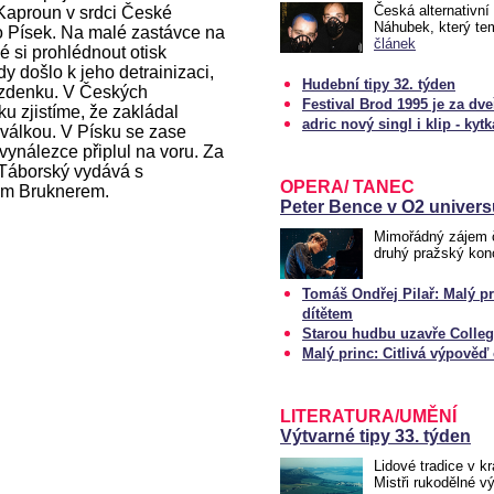
Česká alternativní
 Kaproun v srdci České
Náhubek, který te
 Písek. Na malé zastávce na
článek
 si prohlédnout otisk
dy došlo k jeho detrainizaci,
Hudební tipy 32. týden
jízdenku. V Českých
Festival Brod 1995 je za dv
u zjistíme, že zakládal
adric nový singl i klip - kytka
válkou. V Písku se zase
ynálezce připlul na voru. Za
Táborský vydává s
OPERA/ TANEC
em Bruknerem.
Peter Bence v O2 univers
Mimořádný zájem č
druhý pražský konc
Tomáš Ondřej Pilař: Malý p
dítětem
Starou hudbu uzavře Colle
Malý princ: Citlivá výpověď 
LITERATURA/UMĚNÍ
Výtvarné tipy 33. týden
Lidové tradice v kr
Mistři rukodělné v