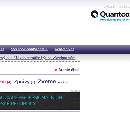
zvláštní poděk
.cz
facebook.com/ScenaCZ
webarchiv.cz
vý den / Nikdo nemůže být na všechno sám
Archiv čísel
Zveme ...
,
,
Zprávy
teru
(4)
(1)
(2)
reklama