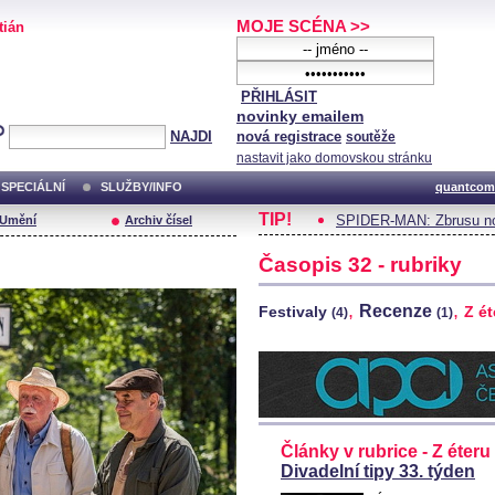
MOJE SCÉNA >>
tián
PŘIHLÁSIT
novinky emailem
NAJDI
nová registrace
soutěže
nastavit jako domovskou stránku
SPECIÁLNÍ
SLUŽBY/INFO
quantcom
TIP!
SPIDER-MAN: Zbrusu no
/Umění
Archiv čísel
Časopis 32 - rubriky
,
,
Recenze
Festivaly
Z é
(4)
(1)
Články v rubrice - Z éteru
Divadelní tipy 33. týden