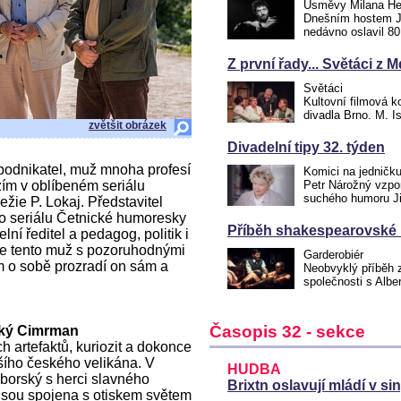
Úsměvy Milana He
Dnešním hostem J. 
nedávno oslavil 8
Z první řady... Světáci z 
Světáci
Kultovní filmová 
divadla Brno. M. Is
zvětšit obrázek
Divadelní tipy 32. týden
, podnikatel, muž mnoha profesí
Komici na jedničku
zím v oblíbeném seriálu
Petr Nárožný vzpom
suchého humoru J
žie P. Lokaj. Představitel
o seriálu Četnické humoresky
Příběh shakespearovské 
ní ředitel a pedagog, politik i
 je tento muž s pozoruhodnými
Garderobiér
 o sobě prozradí on sám a
Neobvyklý příběh 
společnosti s Al
Časopis 32 - sekce
ský Cimrman
 artefaktů, kuriozit a dokonce
šího českého velikána. V
HUDBA
áborský s herci slavného
Brixtn oslavují mládí v s
 jsou spojena s otiskem světem