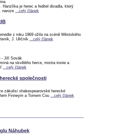
ina
Hanzlíka je herec a ředitel divadla, který
0. naroze
...celý článek
MdB
komedie z roku 1969 ožila na scéně Městského
teník, J. Uličník
...celý článek
 - Jiří Sovák
íná na skvělého herce, mistra ironie a
iř
...celý článek
herecké společnosti
ze zákulisí shakespearovské herecké
bertem Finneym a Tomem Cou
...celý článek
inglu Náhubek