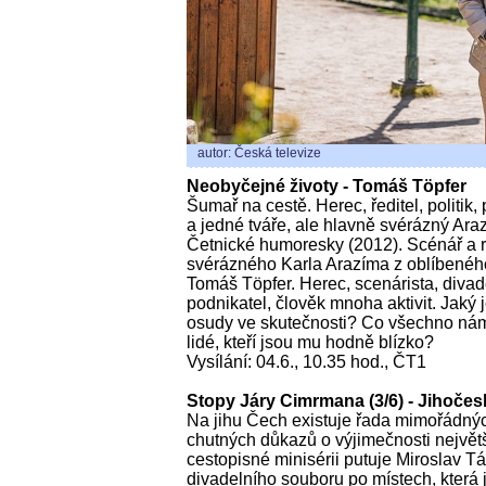
autor: Česká televize
Neobyčejné životy - Tomáš Töpfer
Šumař na cestě. Herec, ředitel, politik
a jedné tváře, ale hlavně svérázný Ara
Četnické humoresky (2012). Scénář a re
svérázného Karla Arazíma z oblíbenéh
Tomáš Töpfer. Herec, scenárista, divadel
podnikatel, člověk mnoha aktivit. Jaký
osudy ve skutečnosti? Co všechno nám
lidé, kteří jsou mu hodně blízko?
Vysílání: 04.6., 10.35 hod., ČT1
Stopy Járy Cimrmana (3/6) - Jihoče
Na jihu Čech existuje řada mimořádných
chutných důkazů o výjimečnosti největ
cestopisné minisérii putuje Miroslav T
divadelního souboru po místech, která