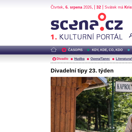
,
, |
|
32
Čtvrtek
6. srpena
2026
Svátek má
Kris
Scéna.cz
ČASOPIS
KDY, KDE, CO, KDO
Divadlo
Hudba
Opera/Tanec
Literatura
Divadelní tipy 23. týden