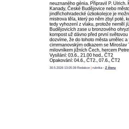
neuznaného génia. Připravil P. Ulrich.
Kanady, České Budějovice nebo město
jindřichohradecké úzkokolejce je možné
mistrova těla, který po něm zbyl poté, k
tedy vyhození z vlaku, protože neměl 
Budějovicích zase u bronzového ohryzk
kompost už dávno před první světovou 
dozvíme, že do tohoto města umělec a v
cimrmanovským odkazem se Miroslav 
milovníkem jižních Čech, hercem Petr
Vysílání: 03.6., 21.00 hod., ČT2
Opakování: 04.6., ČT2., 07.6., ČT2
30.5.2026 13:05:39 Redakce
|
rubrika -
Z éteru