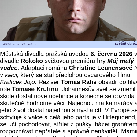
zvětšit obrá
autor: archiv divadla
Městská divadla pražská uvedou
6. června 2026
divadle
Rokoko
světovou premiéru hry
Můj malý
vůdce
. Adaptaci románu
Christine Leunensové
v kleci
, který se stal předlohou oscarového filmu
Králíček Jojo
. Režisér
Tomáš Ráliš
obsadil do hla
role
Tomáše Krutinu
. Johannesův svět se změnil
škole dostal nové učebnice a konečně se dozvídá
skutečně hodnotné věci. Najednou má kamarády 
jeho život dostal najednou smysl a cíl. V Evropě s
schyluje k válce a celá jeho parta je v Hitlerjugend
se učí pochodovat, střílet z pušky, házet granátem
rozpoznávat nepřátele a správně nenávidět. Mam