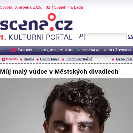
,
, |
|
32
Sobota
8. srpena
2026
Svátek má
Lada
Scéna.cz
NA
ČASOPIS
KDY, KDE, CO, KDO
SPECIÁLNÍ
SLUŽBY/INFO
Divadlo
Hudba
Opera/Tanec
Literatura/Umění
Archiv číse
Můj malý vůdce v Městských divadlech