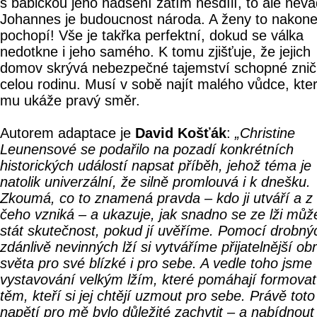
s babičkou jeho nadšení zatím nesdílí, to ale neva
Johannes je budoucnost národa. A ženy to nakon
pochopí! Vše je takřka perfektní, dokud se válka
nedotkne i jeho samého. K tomu zjišťuje, že jejich
domov skrývá nebezpečné tajemství schopné zniči
celou rodinu. Musí v sobě najít malého vůdce, kte
mu ukáže pravý směr.
Autorem adaptace je
David Košťák
:
„Christine
Leunensové se podařilo na pozadí konkrétních
historických událostí napsat příběh, jehož téma je
natolik univerzální, že silně promlouvá i k dnešku.
Zkoumá, co to znamená pravda – kdo ji utváří a z
čeho vzniká – a ukazuje, jak snadno se ze lži můž
stát skutečnost, pokud jí uvěříme. Pomocí drobný
zdánlivě nevinných lží si vytváříme přijatelnější ob
světa pro své blízké i pro sebe. A vedle toho jsme
vystavování velkým lžím, které pomáhají formovat
těm, kteří si jej chtějí uzmout pro sebe. Právě toto
napětí pro mě bylo důležité zachytit – a nabídnout