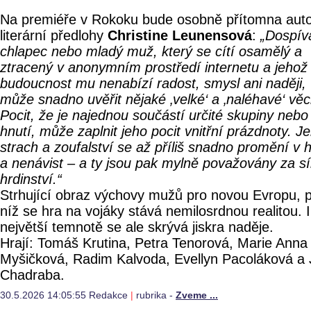
Na premiéře v Rokoku bude osobně přítomna aut
literární předlohy
Christine Leunensová
:
„Dospíva
chlapec nebo mladý muž, který se cítí osamělý a
ztracený v anonymním prostředí internetu a jehož
budoucnost mu nenabízí radost, smysl ani naději,
může snadno uvěřit nějaké ‚velké‘ a ‚naléhavé‘ věc
Pocit, že je najednou součástí určité skupiny nebo
hnutí, může zaplnit jeho pocit vnitřní prázdnoty. J
strach a zoufalství se až příliš snadno promění v 
a nenávist – a ty jsou pak mylně považovány za sí
hrdinství.“
Strhující obraz výchovy mužů pro novou Evropu, p
níž se hra na vojáky stává nemilosrdnou realitou. I
největší temnotě se ale skrývá jiskra naděje.
Hrají: Tomáš Krutina, Petra Tenorová, Marie Anna
Myšičková, Radim Kalvoda, Evellyn Pacoláková a J
Chadraba.
30.5.2026 14:05:55 Redakce
|
rubrika -
Zveme ...