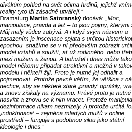
divákům pohled na svět očima hrdinů, jejichž vním
reality tyto lži zásadně utvářejí.“
Dramaturg
Martin Satoranský
dodává:
„Moc,
manipulace, pravda a lež – to jsou pojmy, kterými
Můj malý vůdce zabývá. A i když svým názvem a
zasazením je inscenace spjata s určitou historicko
epochou, snažíme se v ní především zobrazit urči
model vztahů a soužití, ať už rodinného, nebo tře
mezi mužem a ženou. A bohužel i dnes může tako
model někomu připadat atraktivní a možná v tak
modelu i někteří žijí. Proto je nutné jej odhalit a
pojmenovat. Protože pevně věřím, že většina z ná
nechce, aby se některé staré ‚pravdy‘ oprášily, vra
a znovu získaly na významu. Právě proto je nutné 
nasvítit a znovu se k nim vracet. Protože manipul
dezinformace nikam nezmizely. A protože určitá f
‚indoktrinace‘ – zejména mladých mužů v online
prostředí – funguje s podobnou silou jako státní
ideologie i dnes.“