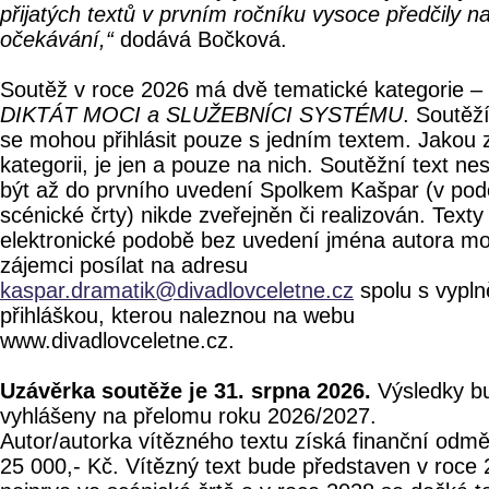
přijatých textů v prvním ročníku vysoce předčily n
očekávání,“
dodává Bočková.
Soutěž v roce 2026 má dvě tematické kategorie –
DIKTÁT MOCI a SLUŽEBNÍCI SYSTÉMU
. Soutěží
se mohou přihlásit pouze s jedním textem. Jakou z
kategorii, je jen a pouze na nich. Soutěžní text ne
být až do prvního uvedení Spolkem Kašpar (v po
scénické črty) nikde zveřejněn či realizován. Texty
elektronické podobě bez uvedení jména autora m
zájemci posílat na adresu
kaspar.dramatik@divadlovceletne.cz
spolu s vypl
přihláškou, kterou naleznou na webu
www.divadlovceletne.cz.
Uzávěrka soutěže je 31. srpna 2026.
Výsledky b
vyhlášeny na přelomu roku 2026/2027.
Autor/autorka vítězného textu získá finanční odm
25 000,- Kč. Vítězný text bude představen v roce