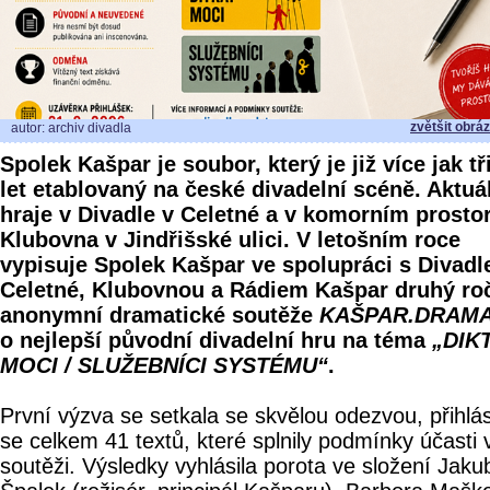
zvětšit obrá
autor: archiv divadla
Spolek Kašpar je soubor, který je již více jak tř
let etablovaný na české divadelní scéně. Aktuá
hraje v Divadle v Celetné a v komorním prosto
Klubovna v Jindřišské ulici. V letošním roce
vypisuje Spolek Kašpar ve spolupráci s Divad
Celetné, Klubovnou a Rádiem Kašpar druhý ro
anonymní dramatické soutěže
KAŠPAR.DRAMA
o nejlepší původní divadelní hru na téma
„DIK
MOCI / SLUŽEBNÍCI SYSTÉMU“
.
První výzva se setkala se skvělou odezvou, přihlás
se celkem 41 textů, které splnily podmínky účasti 
soutěži. Výsledky vyhlásila porota ve složení Jaku