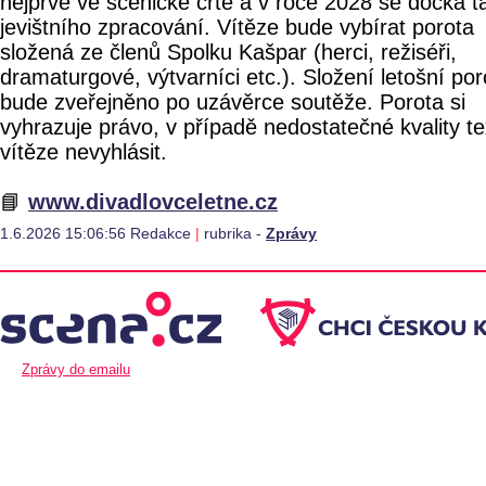
nejprve ve scénické črtě a v roce 2028 se dočká t
jevištního zpracování. Vítěze bude vybírat porota
složená ze členů Spolku Kašpar (herci, režiséři,
dramaturgové, výtvarníci etc.). Složení letošní por
bude zveřejněno po uzávěrce soutěže. Porota si
vyhrazuje právo, v případě nedostatečné kvality te
vítěze nevyhlásit.
📘
www.divadlovceletne.cz
1.6.2026 15:06:56 Redakce
|
rubrika -
Zprávy
Zprávy do emailu