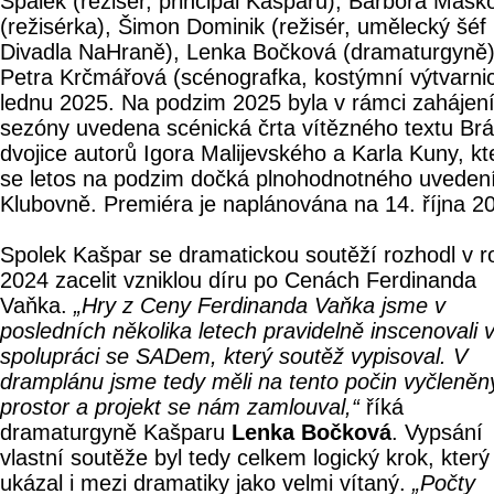
Špalek (režisér, principál Kašparu), Barbora Mašk
(režisérka), Šimon Dominik (režisér, umělecký šéf
Divadla NaHraně), Lenka Bočková (dramaturgyně)
Petra Krčmářová (scénografka, kostýmní výtvarnic
lednu 2025. Na podzim 2025 byla v rámci zahájen
sezóny uvedena scénická črta vítězného textu Br
dvojice autorů Igora Malijevského a Karla Kuny, kt
se letos na podzim dočká plnohodnotného uvedení
Klubovně. Premiéra je naplánována na 14. října 2
Spolek Kašpar se dramatickou soutěží rozhodl v r
2024 zacelit vzniklou díru po Cenách Ferdinanda
Vaňka.
„Hry z Ceny Ferdinanda Vaňka jsme v
posledních několika letech pravidelně inscenovali 
spolupráci se SADem, který soutěž vypisoval. V
dramplánu jsme tedy měli na tento počin vyčleněn
prostor a projekt se nám zamlouval,“
říká
dramaturgyně Kašparu
Lenka Bočková
. Vypsání
vlastní soutěže byl tedy celkem logický krok, který
ukázal i mezi dramatiky jako velmi vítaný.
„Počty