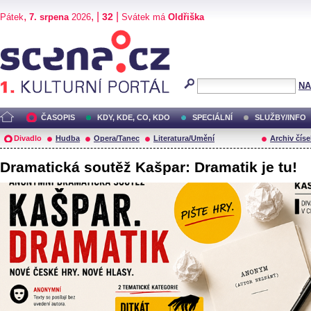
,
, |
|
32
Pátek
7. srpena
2026
Svátek má
Oldřiška
Scéna.cz
NA
ČASOPIS
KDY, KDE, CO, KDO
SPECIÁLNÍ
SLUŽBY/INFO
Divadlo
Hudba
Opera/Tanec
Literatura/Umění
Archiv číse
Dramatická soutěž Kašpar: Dramatik je tu!