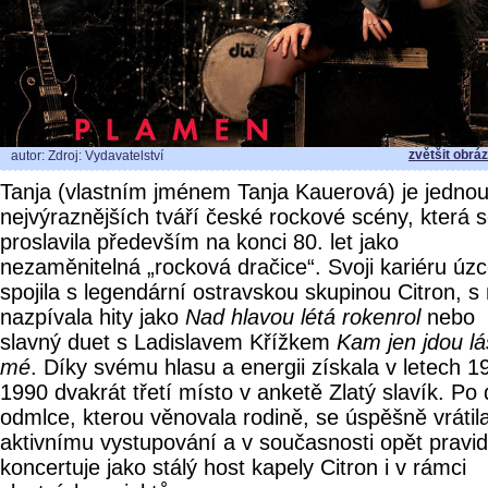
zvětšit obrá
autor: Zdroj: Vydavatelství
Tanja (vlastním jménem Tanja Kauerová) je jednou
nejvýraznějších tváří české rockové scény, která 
proslavila především na konci 80. let jako
nezaměnitelná „rocková dračice“. Svoji kariéru úz
spojila s legendární ostravskou skupinou Citron, s 
nazpívala hity jako
Nad hlavou létá rokenrol
nebo
slavný duet s Ladislavem Křížkem
Kam jen jdou l
mé
. Díky svému hlasu a energii získala v letech 1
1990 dvakrát třetí místo v anketě Zlatý slavík. Po 
odmlce, kterou věnovala rodině, se úspěšně vrátil
aktivnímu vystupování a v současnosti opět pravi
koncertuje jako stálý host kapely Citron i v rámci