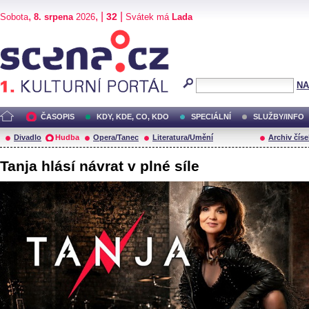
,
, |
|
32
Sobota
8. srpena
2026
Svátek má
Lada
Scéna.cz
NA
ČASOPIS
KDY, KDE, CO, KDO
SPECIÁLNÍ
SLUŽBY/INFO
Divadlo
Hudba
Opera/Tanec
Literatura/Umění
Archiv číse
Tanja hlásí návrat v plné síle