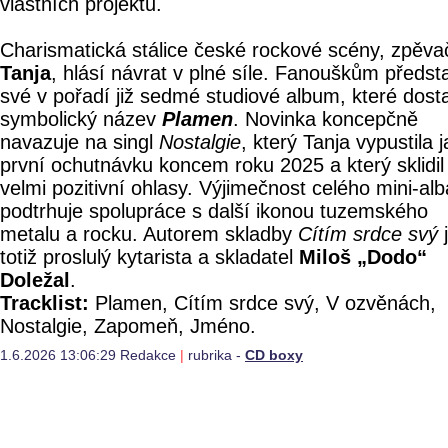
vlastních projektů.
Charismatická stálice české rockové scény, zpěva
Tanja
, hlásí návrat v plné síle. Fanouškům předst
své v pořadí již sedmé studiové album, které dost
symbolický název
Plamen
. Novinka koncepčně
navazuje na singl
Nostalgie
, který Tanja vypustila 
první ochutnávku koncem roku 2025 a který sklidil
velmi pozitivní ohlasy. Výjimečnost celého mini-alb
podtrhuje spolupráce s další ikonou tuzemského
metalu a rocku. Autorem skladby
Cítím srdce svý
totiž proslulý kytarista a skladatel
Miloš „Dodo“
Doležal
.
Tracklist:
Plamen, Cítím srdce svý, V ozvěnách,
Nostalgie, Zapomeň, Jméno.
1.6.2026 13:06:29 Redakce
|
rubrika -
CD boxy