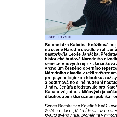
autor: Petr Weigl
Sopranistka Kateřina Kněžíková se o
na scéně Národní divadlo v roli Jen
pastorkyňa
Leoše Janáčka. Představ
historické budově Národního divadla
série červnových repríz. Janáčkova
vrcholům českého operního reperto
Národního divadla v režii světoznám
pro psychologickou hloubku a až sy
a podtrhává ho silné hudební nastud
Jindry. Jenůfa představuje pro Kate
Kabanové jednu z klíčových janáčko
dlouhodobě sklízí uznání publika i od
Server Bachtrack o Kateřině Kněžíkové 
2024 prohlásil:
„V Jenůfě šla až na dř
kvalitu svého hlasu proměnila v mimořá