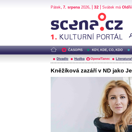
,
, |
|
32
Pátek
7. srpena
2026
Svátek má
Oldři
Scéna.cz
ČASOPIS
KDY, KDE, CO, KDO
Divadlo
Hudba
Opera/Tanec
Literatura
Kněžíková zazáří v ND jako J