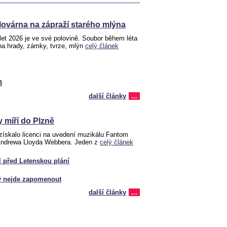
lovárna na zápraží starého mlýna
et 2026 je ve své polovině. Soubor během léta
na hrady, zámky, tvrze, mlýn
celý článek
B
další články
...
 míří do Plzně
 získalo licenci na uvedení muzikálu Fantom
Andrewa Lloyda Webbera. Jeden z
celý článek
l před Letenskou plání
rý nejde zapomenout
další články
...