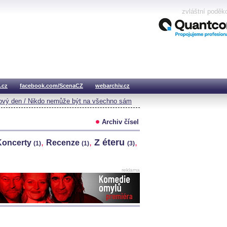
zvláštní poděk
.cz
facebook.com/ScenaCZ
webarchiv.cz
vý den / Nikdo nemůže být na všechno sám
Archiv čísel
,
,
Z éteru
,
Koncerty
Recenze
(1)
(1)
(3)
reklama