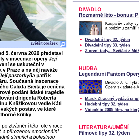
DIVADLO
Rozmarné léto - bonus: P
Kašparův velký výl
a podzimu zamíří 
Divadelní tipy 32. týden
zvětšit obrázek
Divadelní tipy 33. týden
Z první řady... Světáci z Md
d 5. června 2026 představí
ůfy v inscenaci opery
Její
ení se uskuteční v
HUDBA
 v Praze a na něj naváže
Legendární Fantom Opery
Její pastorkyňa
patří k
áru. Současná inscenace
Divadlo J. K. Tyla
ého Calixta Bieita je ceněna
Opery skladatele 
rové podání lidské tragédie
ování dirigenta Roberta
Marek Ztracený vydává sing
řinu Kněžíkovou vedle Káti
Hudební tipy 32. týden
vských postav, ve které
Videoklip 2005 film, na kte
borné kritiky.
po ztvárnění této role v roce
LITERATURA/UMĚNÍ
eň a přirozenou emocionální
Filmové tipy 32. týden
dně strhující a bolestnou