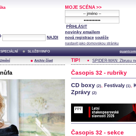
MOJE SCÉNA >>
ška
PŘIHLÁSIT
novinky emailem
NAJDI
nová registrace
soutěže
nastavit jako domovskou stránku
SPECIÁLNÍ
SLUŽBY/INFO
quantcom
TIP!
SPIDER-MAN: Zbrusu no
/Umění
Archiv čísel
enůfa
Časopis 32 - rubriky
CD boxy
,
,
Festivaly
(2)
(1)
Zprávy
(2)
Časopis 32 - sekce