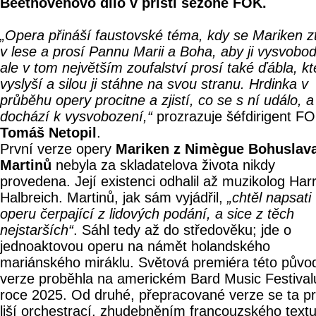
Beethovenovo dílo v příští sezóně FOK.
„Opera přináší faustovské téma, kdy se Mariken zt
v lese a prosí Pannu Marii a Boha, aby ji vysvobodi
ale v tom největším zoufalství prosí také ďábla, kte
vyslyší a silou ji stáhne na svou stranu. Hrdinka v
průběhu opery procitne a zjistí, co se s ní událo, a
dochází k vysvobození,“
prozrazuje šéfdirigent F
Tomáš Netopil
.
První verze opery
Mariken z Nimègue Bohuslav
Martinů
nebyla za skladatelova života nikdy
provedena. Její existenci odhalil až muzikolog Har
Halbreich. Martinů, jak sám vyjádřil,
„chtěl napsati
operu čerpající z lidových podání, a sice z těch
nejstarších“
. Sáhl tedy až do středověku; jde o
jednoaktovou operu na námět holandského
mariánského miráklu. Světová premiéra této půvo
verze proběhla na americkém Bard Music Festival
roce 2025. Od druhé, přepracované verze se ta pr
liší orchestrací, zhudebněním francouzského text