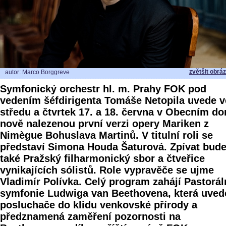
zvětšit obrá
autor: Marco Borggreve
Symfonický orchestr hl. m. Prahy FOK pod
vedením šéfdirigenta Tomáše Netopila uvede v
středu a čtvrtek 17. a 18. června v Obecním d
nově nalezenou první verzi opery Mariken z
Nimègue Bohuslava Martinů. V titulní roli se
představí Simona Houda Šaturová. Zpívat bud
také Pražský filharmonický sbor a čtveřice
vynikajících sólistů. Role vypravěče se ujme
Vladimír Polívka. Celý program zahájí Pastorál
symfonie Ludwiga van Beethovena, která uved
posluchače do klidu venkovské přírody a
předznamená zaměření pozornosti na