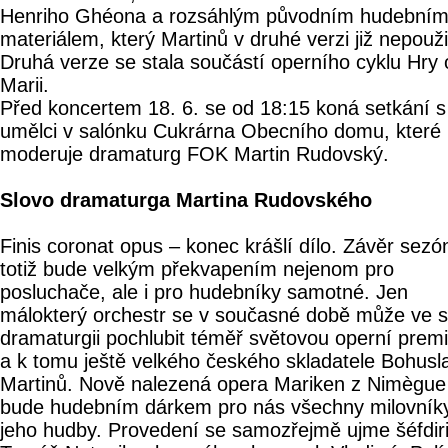
Henriho Ghéona a rozsáhlým původním hudební
materiálem, který Martinů v druhé verzi již nepouži
Druhá verze se stala součástí operního cyklu Hry 
Marii.
Před koncertem 18. 6. se od 18:15 koná setkání s
umělci v salónku Cukrárna Obecního domu, které
moderuje dramaturg FOK Martin Rudovský.
Slovo dramaturga Martina Rudovského
Finis coronat opus – konec krášlí dílo. Závěr sezó
totiž bude velkým překvapením nejenom pro
posluchače, ale i pro hudebníky samotné. Jen
málokterý orchestr se v současné době může ve 
dramaturgii pochlubit téměř světovou operní prem
a k tomu ještě velkého českého skladatele Bohusl
Martinů. Nově nalezená opera Mariken z Nimègue
bude hudebním dárkem pro nás všechny milovník
jeho hudby. Provedení se samozřejmě ujme šéfdir