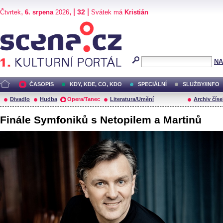
,
, |
|
32
Čtvrtek
6. srpena
2026
Svátek má
Kristián
Scéna.cz
NA
ČASOPIS
KDY, KDE, CO, KDO
SPECIÁLNÍ
SLUŽBY/INFO
Divadlo
Hudba
Opera/Tanec
Literatura/Umění
Archiv číse
Finále Symfoniků s Netopilem a Martinů