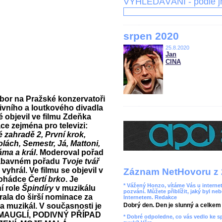
VYHLEDÁVÁNÍ - podle 
srpen 2020
25.8.2020
Jan
CINA
or na Pražské konzervatoři
tivního a loutkového divadla
objevil ve filmu Zdeňka
ce zejména pro televizi:
 zahradě 2, První krok,
olách, Semestr, Já, Mattoni,
áma a král
. Moderoval pořad
 zábavném pořadu
Tvoje tvář
vyhrál. Ve filmu se objevil v
Záznam NetHovoru z 
pohádce
Čertí brko
. Je
* Vážený Honzo, vítáme Vás u internet
í role
Špindíry
v muzikálu
pozvání. Můžete přiblížit, jaký byl ne
la do širší nominace za
Internetem. Redakce
 a muzikál. V současnosti je
Dobrý den. Den je slunný a celkem r
kál MAUGLÍ, PODIVNÝ PŘÍPAD
* Dobré odpoledne, co vás vedlo ke 