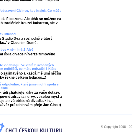
edstavení Cizinec, kde hraješ. Co může
 další sezonu. Ale těšit se můžete na
h tradičních kouzel kabaretu, ale v
at? Michael
le Studio Dva a rozhodně v úterý
siku.."v Obecním Domě.
l bys v něm hrát? Aleš
 líbila divadelní verze filmového
íte v dabingu. Ve které z uvedených
ám nejbližší, co máte nejraději? Klára
ěco zajímavého a každá mě umí něčím
ky řekne celkem ledacos..:)
 odpoledne, které jsme mohli spolu s
dakce
 rádi chatujete, díky za vaše dotazy.
 pevné zdraví a nervy, veselou mysl a
jete svá oblíbená divadla, kina,
 závěr prázdnin vám přeje Jan Cina :)
© Copyright 1998 - 20