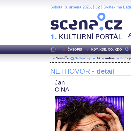
,
, |
|
32
Sobota
8. srpena
2026
Svátek má
Lad
Scéna.cz
ČASOPIS
KDY, KDE, CO, KDO
Soutěže
Nethovory
Akce online
Fotoga
NETHOVOR
- detail
Jan
CINA