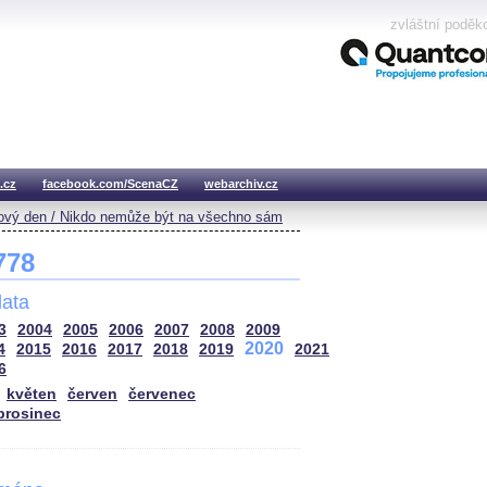
zvláštní poděk
.cz
facebook.com/ScenaCZ
webarchiv.cz
vý den / Nikdo nemůže být na všechno sám
 778
ata
3
2004
2005
2006
2007
2008
2009
2020
4
2015
2016
2017
2018
2019
2021
6
květen
červen
červenec
prosinec