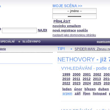
MOJE SCÉNA >>
a
PŘIHLÁSIT
novinky emailem
NAJDI
nová registrace
soutěže
nastavit jako domovskou stránku
SPECIÁLNÍ
SLUŽBY/INFO
quantcom
TIP!
SPIDER-MAN: Zbrusu no
lerie
NETHOVORY
- již
VYHLEDÁVÁNÍ - podle d
1999
2000
2001
2002
200
2010
2011
2012
2013
201
2022
2023
2024
2025
202
leden
únor
březen
duben
srpen
září
říjen
listopad