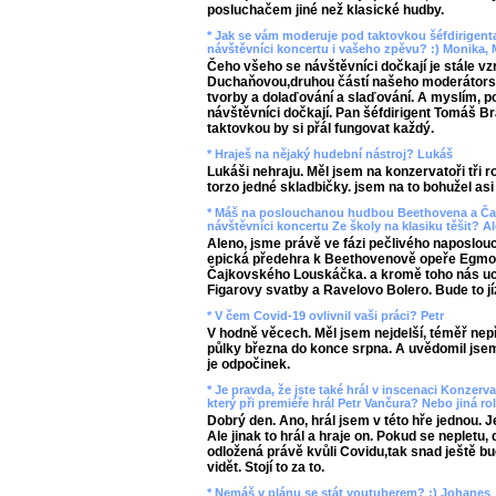
posluchačem jiné než klasické hudby.
* Jak se vám moderuje pod taktovkou šéfdirigent
návštěvníci koncertu i vašeho zpěvu? :) Monika,
Čeho všeho se návštěvníci dočkají je stále vz
Duchaňovou,druhou částí našeho moderátors
tvorby a dolaďování a slaďování. A myslím, 
návštěvníci dočkají. Pan šéfdirigent Tomáš B
taktovkou by si přál fungovat každý.
* Hraješ na nějaký hudební nástroj? Lukáš
Lukáši nehraju. Měl jsem na konzervatoři tři r
torzo jedné skladbičky. jsem na to bohužel asi
* Máš na poslouchanou hudbou Beethovena a Ča
návštěvníci koncertu Ze školy na klasiku těšit? A
Aleno, jsme právě ve fázi pečlivého naposlou
epická předehra k Beethovenově opeře Egmont
Čajkovského Louskáčka. a kromě toho nás uch
Figarovy svatby a Ravelovo Bolero. Bude to jí
* V čem Covid-19 ovlivnil vaši práci? Petr
V hodně věcech. Měl jsem nejdelší, téměř nep
půlky března do konce srpna. A uvědomil jsem 
je odpočinek.
* Je pravda, že jste také hrál v inscenaci Konzerv
který při premiéře hrál Petr Vančura? Nebo jiná ro
Dobrý den. Ano, hrál jsem v této hře jednou. 
Ale jinak to hrál a hraje on. Pokud se nepletu,
odložená právě kvůli Covidu,tak snad ještě bu
vidět. Stojí to za to.
* Nemáš v plánu se stát youtuberem? :) Johanes