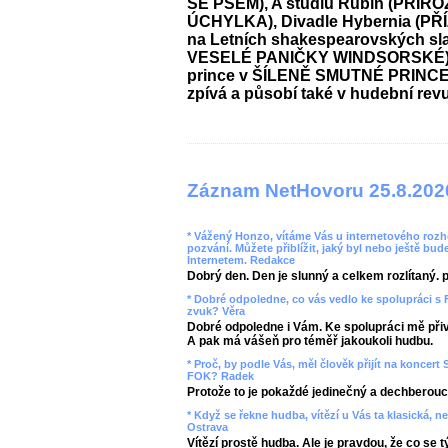
SE PSEM), A studiu Rubín (PŘIR
ÚCHYLKA), Divadle Hybernia (PŘ
na Letních shakespearovských s
VESELÉ PANIČKY WINDSORSKÉ). V
prince v ŠÍLENĚ SMUTNÉ PRINCEZ
zpívá a působí také v hudební revu
Záznam NetHovoru 25.8.202
* Vážený Honzo, vítáme Vás u internetového rozho
pozvání. Můžete přiblížit, jaký byl nebo ještě bud
Internetem. Redakce
Dobrý den. Den je slunný a celkem rozlítaný. p
* Dobré odpoledne, co vás vedlo ke spolupráci 
zvuk? Věra
Dobré odpoledne i Vám. Ke spolupráci mě při
A pak má vášeň pro téměř jakoukoli hudbu.
* Proč, by podle Vás, měl člověk přijít na koncer
FOK? Radek
Protože to je pokaždé jedinečný a dechberoucí
* Když se řekne hudba, vítězí u Vás ta klasická, ne
Ostrava
Vítězí prostě hudba. Ale je pravdou, že co se 