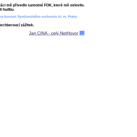
áci mě přivedlo samotné FOK, které mě oslovilo.
i hudbu.
ít na koncert Symfonického orchestru hl. m. Prahy
dechberoucí zážitek.
Jan CINA - celý NetHovor