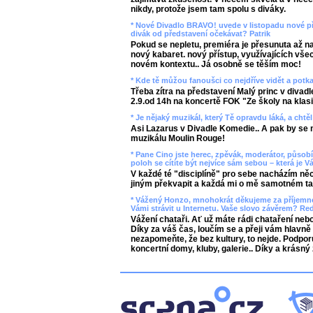
nikdy, protože jsem tam spolu s diváky.
* Nové Divadlo BRAVO! uvede v listopadu nové př
divák od představení očekávat? Patrik
Pokud se nepletu, premiéra je přesunuta až na
nový kabaret. nový přístup, využívajících všec
novém kontextu.. Já osobně se těším moc!
* Kde tě můžou fanoušci co nejdříve vidět a potk
Třeba zítra na představení Malý princ v divad
2.9.od 14h na koncertě FOK "Ze školy na kla
* Je nějaký muzikál, který Tě opravdu láká, a chtě
Asi Lazarus v Divadle Komedie.. A pak by se mi
muzikálu Moulin Rouge!
* Pane Cino jste herec, zpěvák, moderátor, působ
poloh se cítíte být nejvíce sám sebou – která je V
V každé té "disciplíně" pro sebe nacházím n
jiným překvapit a každá mi o mě samotném ta
* Vážený Honzo, mnohokrát děkujeme za příjemné
Vámi strávit u Internetu. Vaše slovo závěrem? Re
Vážení chataři. Ať už máte rádi chataření nebo
Díky za váš čas, loučím se a přeji vám hlavně
nezapomeňte, že bez kultury, to nejde. Podporu
koncertní domy, kluby, galerie.. Díky a krásný