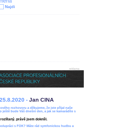
jména
Najdi
reklama
25.8.2020 -
Jan CINA
ového rozhovoru a děkujeme, že jste přijal naše
bo ještě bude Váš dnešní den, a jak se kamarádíte s
ozlítaný. právě jsem doletěl.
spolupráci s FOK? Máte rád symfonickou hudbu a