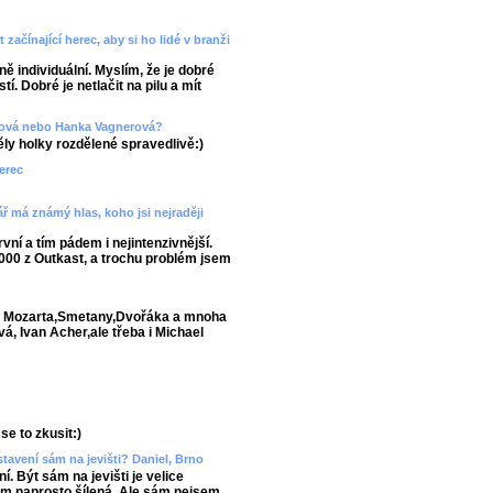
začínající herec, aby si ho lidé v branži
ně individuální. Myslím, že je dobré
tí. Dobré je netlačit na pilu a mít
utová nebo Hanka Vagnerová?
ěly holky rozdělené spravedlivě:)
berec
ř má známý hlas, koho jsi nejraději
vní a tím pádem i nejintenzivnější.
000 z Outkast, a trochu problém jsem
ů, Mozarta,Smetany,Dvořáka a mnoha
vá, Ivan Acher,ale třeba i Michael
se to zkusit:)
dstavení sám na jevišti? Daniel, Brno
í. Být sám na jevišti je velice
m naprosto šílená. Ale sám nejsem