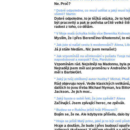
Ne. Proč?
* Dobré odpoledne, co musí udělat a jaký musí být 
všimli? Martin
Dobré odpoledne, to je těžká otázka. Je to hod
být pracovitý a pak je potřeba určitě velké štěs
radost z toho, co dělám.
* V Moje malá úchylka hrála více Berenika Koho
Myslím, že i přes Bereničino těhotenství, to m
* Jak jste si našel cestu k moderování? Alena, Li
Já ji stále hledám.. Nic jsem nenašel:)
* Jak vzpomínáš na učinkování v pořadu Tvoje tvá
napodoboval a naopak? Eva, Pardubice
Vzpomínám rád. Nejsilněji na Madonnu, byla pr
Nejraději jsem měl asi proměnu v Andreého 3
měl s BarbieGirl.
* Jaký je tvůj oblíbený autor hudby? Michal, Pha6
Rád objevuju nové. Vedle klasických velikán
dalších to jsou třeba Michael Nyman, Iva Bitto
Jackson.. Je jich moc..
* Jaký byste o sobě řekl, že jste zpěvák? Alena
Začínající. Jsem zpívající herec, ne zpěvák.
* Budou se v Rubínu ještě hrát Přirození?
Bojím se, že ne. Ale kdybyste přišel/a, dalo by 
* Hraje se ještě Malý princ, jaké je to být celé pře
Hraje a doufám, že bude i přes budoucí opatřen
zajímavá zkušenost. V něčem skvělá a v něče