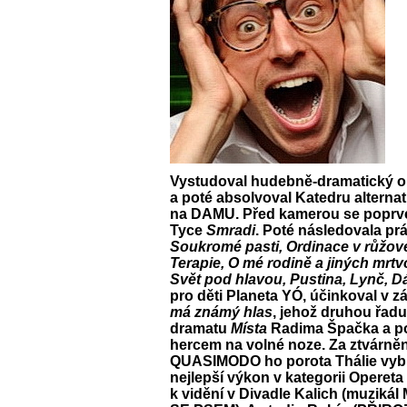
Vystudoval hudebně-dramatický ob
a poté absolvoval Katedru alterna
na DAMU. Před kamerou se poprvé 
Tyce
Smradi
. Poté následovala prá
Soukromé pasti, Ordinace v růžové
Terapie, O mé rodině a jiných mrtv
Svět pod hlavou, Pustina, Lynč, D
pro děti Planeta YÓ, účinkoval v
má známý hlas
, jehož druhou řadu 
dramatu
Místa
Radima Špačka a 
hercem na volné noze. Za ztvárněn
QUASIMODO ho porota Thálie vybra
nejlepší výkon v kategorii Opereta
k vidění v Divadle Kalich (muzi