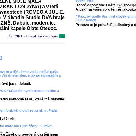
OZENÍ, MOJE MALÁ
zvuk? Věra
Dobré odpoledne i Vám. Ke spolupr
ÍZRAK LONDÝNA) a v létě
A pak má vášeň pro téměř jakoukol
lavnostech (ROMEO A JULIE,
* Proč, by podle Vás, měl člověk přij
 divadle Studio DVA hraje
FOK? Radek
NĚ. Dabuje, moderuje,
Protože to je pokaždé jedinečný a 
ální kapele Olats Otesoc.
Jan CINA - kompletní životopis
...
0
voru a děkujeme, že jste přijal naše
e Váš dnešní den, a jak se kamarádíte s
rávě jsem doletěl.
s FOK? Máte rád symfonickou hudbu a
vedlo samotné FOK, které mě oslovilo.
t Symfonického orchestru hl. m. Prahy
 zážitek.
bo máte rád i jiné žánry? :) Pavel,
týče živého provedení, častěji jsem