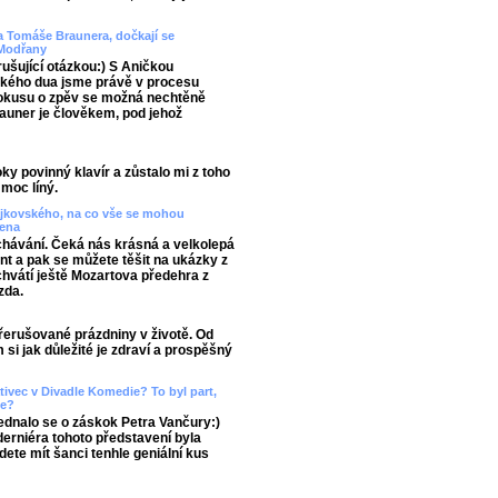
a Tomáše Braunera, dočkají se
 Modřany
rušující otázkou:) S Aničkou
kého dua jsme právě v procesu
pokusu o zpěv se možná nechtěně
rauner je člověkem, pod jehož
oky povinný klavír a zůstalo mi z toho
 moc líný.
jkovského, na co vše se mohou
lena
chávání. Čeká nás krásná a velkolepá
 a pak se můžete těšit na ukázky z
vátí ještě Mozartova předehra z
zda.
řerušované prázdniny v životě. Od
si jak důležité je zdraví a prospěšný
ativec v Divadle Komedie? To byl part,
le?
Jednalo se o záskok Petra Vančury:)
 derniéra tohoto představení byla
dete mít šanci tenhle geniální kus